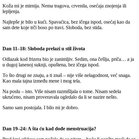
Koža mi je mirnija. Nema tragova, crvenila, osećaja znojenja ili
lepljenja.
Najlepše je bilo u kući. Spavaćica, bez ičega ispod, osećaj kao da
sam dete koje trči boso po travi. Sloboda, bez stida.
Dan 11–18: Sloboda prelazi u stil života
Odlazak kod frizera bio je zanimljiv. Sedim, ona češlja, priča… a ja
u dugoj lanenoj suknji, opuštena, bez ičega ispod.
To što drugi ne znaju, a ti znaš – nije više nelagodnost, već snaga.
Kao mala tajna između mene i mog tela.
Na poslu – isto. Više nisam razmišljala o tome. Nisam sedela
ukrućeno, nisam proveravala ogledalo da li se nazire nešto.
Samo sam postojala. I bilo mi je dobro.
Dan 19–24: A šta ću kad dođe menstruacija?