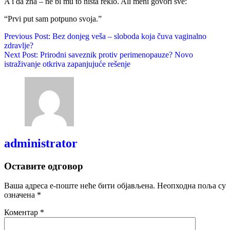
A i da zna – ne bi mu to ništa reklo. Ali meni govori sve:
“Prvi put sam potpuno svoja.”
Previous Post:
Bez donjeg veša – sloboda koja čuva vaginalno
zdravlje?
Next Post:
Prirodni saveznik protiv perimenopauze? Novo
istraživanje otkriva zapanjujuće rešenje
administrator
Оставите одговор
Ваша адреса е-поште неће бити објављена.
Неопходна поља су
означена
*
Коментар
*