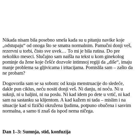
Nikada nisam bila posebno smela kada su u pitanju navike koje
„odstupaju“ od onoga što se smatra normalnim. Pamučni donji veš,
rezervni u torbi, čisto sve uvek… To mi je bila rutina. Do pre
nekoliko meseci. Slučajno sam naišla na tekst u kom ginekolog
pominje da žene koje češće dozvole intimnoj regiji da „diše“, imaju
manje problema sa gljivicama i iritacijama. Pomislila sam – zašto da
ne probam?
Dogovorila sam se sa sobom: od kraja menstruacije do sledeće,
dakle pun ciklus, neću nositi donji veš. Ni danju, ni noću. Ni u
suknji, ni u haljini, ni na poslu. Ni kad idem po dete u vrtić, ni kad
sam na sastanku sa klijentom. A kad kažem ni tada – mislim i na
situacije kad si fizički okružena ljudima, potpuno obučena i sasvim
normalna, a samo ti znaš da ispod nema ničega.
Dan 1–3: Sumnja, stid, konfuzija