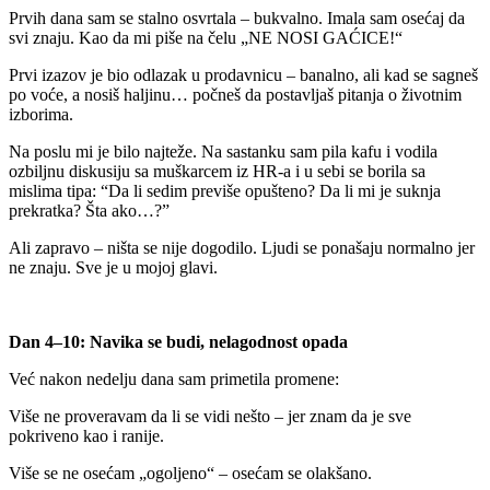
Prvih dana sam se stalno osvrtala – bukvalno. Imala sam osećaj da
svi znaju. Kao da mi piše na čelu „NE NOSI GAĆICE!“
Prvi izazov je bio odlazak u prodavnicu – banalno, ali kad se sagneš
po voće, a nosiš haljinu… počneš da postavljaš pitanja o životnim
izborima.
Na poslu mi je bilo najteže. Na sastanku sam pila kafu i vodila
ozbiljnu diskusiju sa muškarcem iz HR-a i u sebi se borila sa
mislima tipa: “Da li sedim previše opušteno? Da li mi je suknja
prekratka? Šta ako…?”
Ali zapravo – ništa se nije dogodilo. Ljudi se ponašaju normalno jer
ne znaju. Sve je u mojoj glavi.
Dan 4–10: Navika se budi, nelagodnost opada
Već nakon nedelju dana sam primetila promene:
Više ne proveravam da li se vidi nešto – jer znam da je sve
pokriveno kao i ranije.
Više se ne osećam „ogoljeno“ – osećam se olakšano.