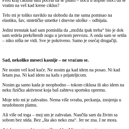
Pred kraj ciklusa sam počela da se pitam – hoću li uopšte moći da se
vratim na veš kad krene ciklus?
Telo mi je toliko naviklo na slobodu da me sama pomisao na
elastiku, šav, sintetičke umetke i dnevne uloške – odbijala.
Jedini trenutak kad sam pomislila da „možda ipak treba“ bio je dok
sam sedela prekrštenih nogu u javnom prevozu. A onda sam se setila
– niko ništa ne vidi. Sve je pokriveno. Samo je osećaj drugačiji.
Sad, nekoliko meseci kasnije – ne vraćam se.
Ne nosim veš kod kuće. Ne nosim ga kad idem na posao. Ni kad
šetam psa. Ni kad idem na kafu s prijateljicom.
Nosim ga samo kada je neophodno – tokom ciklusa ili ako idem na
neku fizičku aktivnost koja baš zahteva sportsku opremu.
Moje telo mi je zahvalno. Nema više svraba, peckanja, znojenja u
neudobnom platnu.
Ali više od toga – moj um je zahvalan. Naučila sam da živim sa
sobom bez stida. Bez „šta ako neko zna“. Jer ne zna. I ne mora.