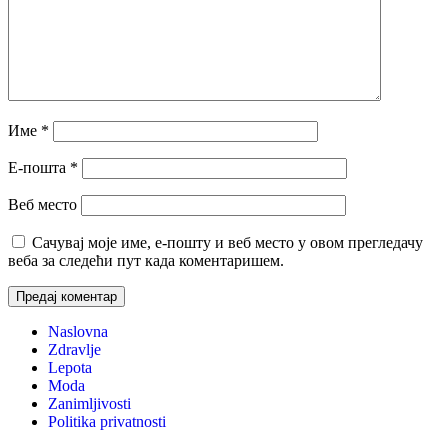
Име
*
Е-пошта
*
Веб место
Сачувај моје име, е-пошту и веб место у овом прегледачу
веба за следећи пут када коментаришем.
Naslovna
Zdravlje
Lepota
Moda
Zanimljivosti
Politika privatnosti