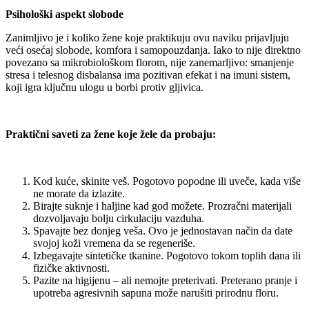
Psihološki aspekt slobode
Zanimljivo je i koliko žene koje praktikuju ovu naviku prijavljuju
veći osećaj slobode, komfora i samopouzdanja. Iako to nije direktno
povezano sa mikrobiološkom florom, nije zanemarljivo: smanjenje
stresa i telesnog disbalansa ima pozitivan efekat i na imuni sistem,
koji igra ključnu ulogu u borbi protiv gljivica.
Praktični saveti za žene koje žele da probaju:
Kod kuće, skinite veš. Pogotovo popodne ili uveče, kada više
ne morate da izlazite.
Birajte suknje i haljine kad god možete. Prozračni materijali
dozvoljavaju bolju cirkulaciju vazduha.
Spavajte bez donjeg veša. Ovo je jednostavan način da date
svojoj koži vremena da se regeneriše.
Izbegavajte sintetičke tkanine. Pogotovo tokom toplih dana ili
fizičke aktivnosti.
Pazite na higijenu – ali nemojte preterivati. Preterano pranje i
upotreba agresivnih sapuna može narušiti prirodnu floru.