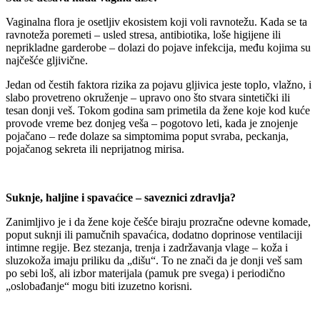
Vaginalna flora je osetljiv ekosistem koji voli ravnotežu. Kada se ta
ravnoteža poremeti – usled stresa, antibiotika, loše higijene ili
neprikladne garderobe – dolazi do pojave infekcija, među kojima su
najčešće gljivične.
Jedan od čestih faktora rizika za pojavu gljivica jeste toplo, vlažno, i
slabo provetreno okruženje – upravo ono što stvara sintetički ili
tesan donji veš. Tokom godina sam primetila da žene koje kod kuće
provode vreme bez donjeg veša – pogotovo leti, kada je znojenje
pojačano – ređe dolaze sa simptomima poput svraba, peckanja,
pojačanog sekreta ili neprijatnog mirisa.
Suknje, haljine i spavaćice – saveznici zdravlja?
Zanimljivo je i da žene koje češće biraju prozračne odevne komade,
poput suknji ili pamučnih spavaćica, dodatno doprinose ventilaciji
intimne regije. Bez stezanja, trenja i zadržavanja vlage – koža i
sluzokoža imaju priliku da „dišu“. To ne znači da je donji veš sam
po sebi loš, ali izbor materijala (pamuk pre svega) i periodično
„oslobađanje“ mogu biti izuzetno korisni.