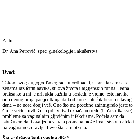
Autor:
Dr. Ana Petrović, spec. ginekologije i akušerstva
—
Uvod:
Tokom svog dugogodišnjeg rada u ordinaciji, susretala sam se sa
ženama različitih navika, stilova života i higijenskih rutina. Jedna
praksa koja mi je privukla pažnju u poslednje vreme jeste navika
određenog broja pacijentkinja da kod kuće – ili čak tokom čitavog
dana – ne nose donji veš. Ono što me posebno zaintrigiralo jeste to
što je većina ovih žena prijavljivala značajno ređe (ili čak nikakve)
probleme sa vaginalnim gljivičnim infekcijama. Počela sam da
istražujem da li ova jednostavna promena može imati stvaran efekat
na vaginalno zdravlje. I evo šta sam otkrila.
Šta se dešava kada vagina diše?