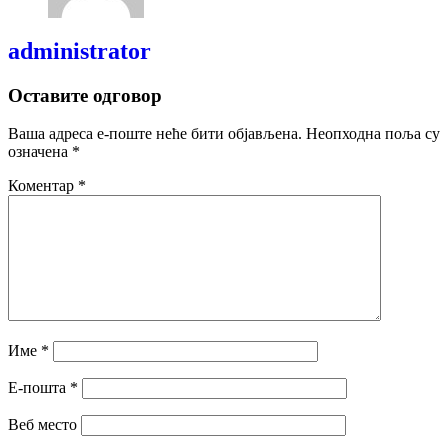
administrator
Оставите одговор
Ваша адреса е-поште неће бити објављена.
Неопходна поља су
означена
*
Коментар
*
Име
*
Е-пошта
*
Веб место