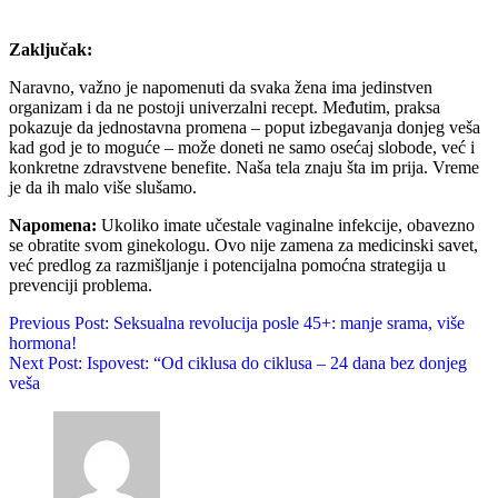
Zaključak:
Naravno, važno je napomenuti da svaka žena ima jedinstven
organizam i da ne postoji univerzalni recept. Međutim, praksa
pokazuje da jednostavna promena – poput izbegavanja donjeg veša
kad god je to moguće – može doneti ne samo osećaj slobode, već i
konkretne zdravstvene benefite. Naša tela znaju šta im prija. Vreme
je da ih malo više slušamo.
Napomena:
Ukoliko imate učestale vaginalne infekcije, obavezno
se obratite svom ginekologu. Ovo nije zamena za medicinski savet,
već predlog za razmišljanje i potencijalna pomoćna strategija u
prevenciji problema.
Previous Post:
Seksualna revolucija posle 45+: manje srama, više
hormona!
Next Post:
Ispovest: “Od ciklusa do ciklusa – 24 dana bez donjeg
veša