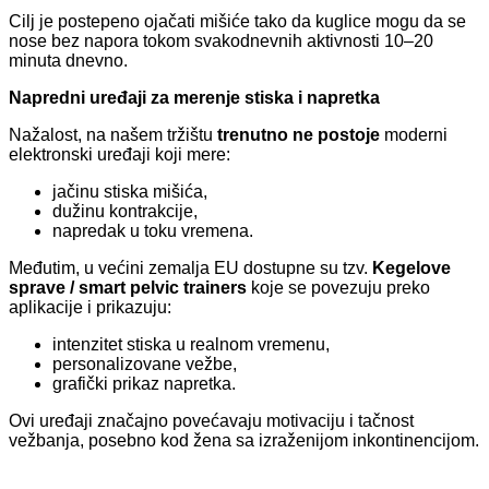
Cilj je postepeno ojačati mišiće tako da kuglice mogu da se
nose bez napora tokom svakodnevnih aktivnosti 10–20
minuta dnevno.
Napredni uređaji za merenje stiska i napretka
Nažalost, na našem tržištu
trenutno ne postoje
moderni
elektronski uređaji koji mere:
jačinu stiska mišića,
dužinu kontrakcije,
napredak u toku vremena.
Međutim, u većini zemalja EU dostupne su tzv.
Kegelove
sprave / smart pelvic trainers
koje se povezuju preko
aplikacije i prikazuju:
intenzitet stiska u realnom vremenu,
personalizovane vežbe,
grafički prikaz napretka.
Ovi uređaji značajno povećavaju motivaciju i tačnost
vežbanja, posebno kod žena sa izraženijom inkontinencijom.