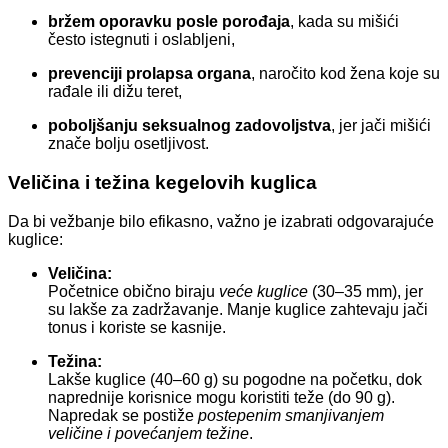
bržem oporavku posle porođaja
, kada su mišići
često istegnuti i oslablјeni,
prevenciji prolapsa organa
, naročito kod žena koje su
rađale ili dižu teret,
poboljšanju seksualnog zadovoljstva
, jer jači mišići
znače bolju osetljivost.
Veličina i težina kegelovih kuglica
Da bi vežbanje bilo efikasno, važno je izabrati odgovarajuće
kuglice:
Veličina:
Početnice obično biraju
veće kuglice
(30–35 mm), jer
su lakše za zadržavanje. Manje kuglice zahtevaju jači
tonus i koriste se kasnije.
Težina:
Lakše kuglice (40–60 g) su pogodne na početku, dok
naprednije korisnice mogu koristiti teže (do 90 g).
Napredak se postiže
postepenim smanjivanjem
veličine i povećanjem težine
.