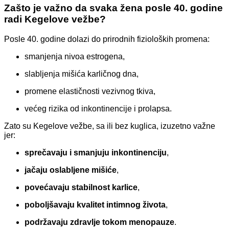
Zašto je važno da svaka žena posle 40. godine
radi Kegelove vežbe?
Posle 40. godine dolazi do prirodnih fizioloških promena:
smanjenja nivoa estrogena,
slabljenja mišića karličnog dna,
promene elastičnosti vezivnog tkiva,
većeg rizika od inkontinencije i prolapsa.
Zato su Kegelove vežbe, sa ili bez kuglica, izuzetno važne
jer:
sprečavaju i smanjuju inkontinenciju
,
jačaju oslabljene mišiće
,
povećavaju stabilnost karlice
,
poboljšavaju kvalitet intimnog života
,
podržavaju zdravlje tokom menopauze
.