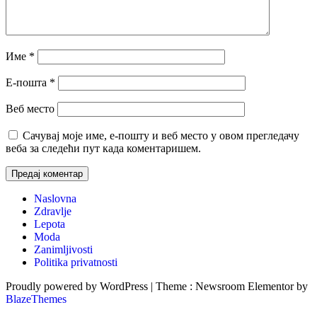
Име
*
Е-пошта
*
Веб место
Сачувај моје име, е-пошту и веб место у овом прегледачу
веба за следећи пут када коментаришем.
Naslovna
Zdravlje
Lepota
Moda
Zanimljivosti
Politika privatnosti
Proudly powered by WordPress
|
Theme : Newsroom Elementor by
BlazeThemes