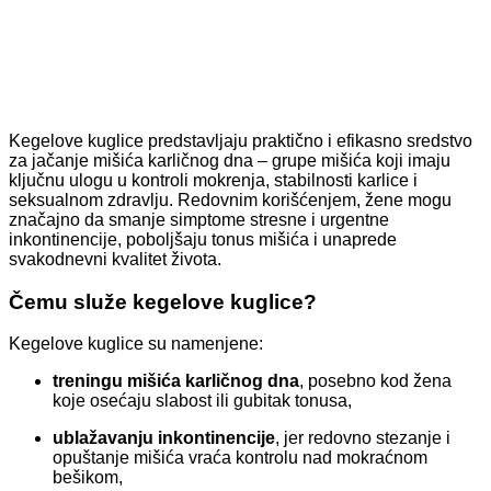
Kegelove kuglice predstavljaju praktično i efikasno sredstvo
za jačanje mišića karličnog dna – grupe mišića koji imaju
ključnu ulogu u kontroli mokrenja, stabilnosti karlice i
seksualnom zdravlju. Redovnim korišćenjem, žene mogu
značajno da smanje simptome stresne i urgentne
inkontinencije, poboljšaju tonus mišića i unaprede
svakodnevni kvalitet života.
Čemu služe kegelove kuglice?
Kegelove kuglice su namenjene:
treningu mišića karličnog dna
, posebno kod žena
koje osećaju slabost ili gubitak tonusa,
ublažavanju inkontinencije
, jer redovno stezanje i
opuštanje mišića vraća kontrolu nad mokraćnom
bešikom,