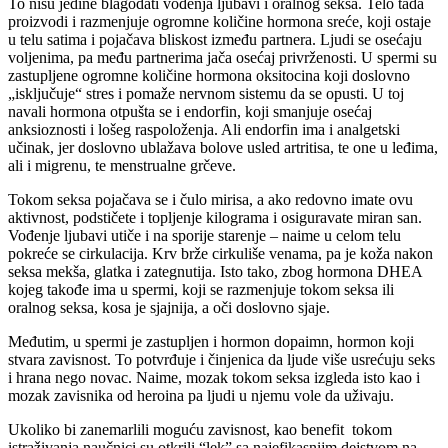
To nisu jedine blagodati vođenja ljubavi i oralnog seksa. Telo tada
proizvodi i razmenjuje ogromne količine hormona sreće, koji ostaje
u telu satima i pojačava bliskost između partnera. Ljudi se osećaju
voljenima, pa među partnerima jača osećaj privrženosti. U spermi su
zastupljene ogromne količine hormona oksitocina koji doslovno
„isključuje“ stres i pomaže nervnom sistemu da se opusti. U toj
navali hormona otpušta se i endorfin, koji smanjuje osećaj
anksioznosti i lošeg raspoloženja. Ali endorfin ima i analgetski
učinak, jer doslovno ublažava bolove usled artritisa, te one u leđima,
ali i migrenu, te menstrualne grčeve.
Tokom seksa pojačava se i čulo mirisa, a ako redovno imate ovu
aktivnost, podstičete i topljenje kilograma i osiguravate miran san.
Vođenje ljubavi utiče i na sporije starenje – naime u celom telu
pokreće se cirkulacija. Krv brže cirkuliše venama, pa je koža nakon
seksa mekša, glatka i zategnutija. Isto tako, zbog hormona DHEA
kojeg takođe ima u spermi, koji se razmenjuje tokom seksa ili
oralnog seksa, kosa je sjajnija, a oči doslovno sjaje.
Međutim, u spermi je zastupljen i hormon dopaimn, hormon koji
stvara zavisnost. To potvrđuje i činjenica da ljude više usrećuju seks
i hrana nego novac. Naime, mozak tokom seksa izgleda isto kao i
mozak zavisnika od heroina pa ljudi u njemu vole da uživaju.
Ukoliko bi zanemarlili moguću zavisnost, kao benefit tokom
istraživanja naučnici su otkrili “lek” sa najefikasnijm dejstvom na