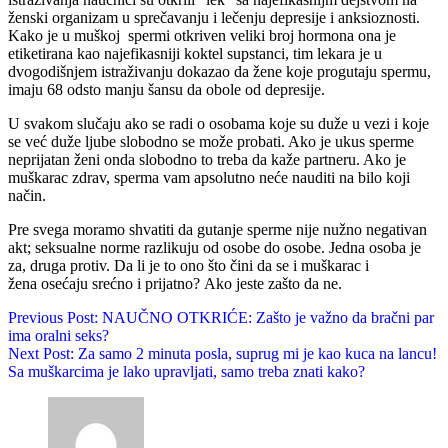
ženski organizam u sprečavanju i lečenju depresije i anksioznosti.
Kako je u muškoj spermi otkriven veliki broj hormona ona je
etiketirana kao najefikasniji koktel supstanci, tim lekara je u
dvogodišnjem istraživanju dokazao da žene koje progutaju spermu,
imaju 68 odsto manju šansu da obole od depresije.
U svakom slučaju ako se radi o osobama koje su duže u vezi i koje
se već duže ljube slobodno se može probati. Ako je ukus sperme
neprijatan ženi onda slobodno to treba da kaže partneru. Ako je
muškarac zdrav, sperma vam apsolutno neće nauditi na bilo koji
način.
Pre svega moramo shvatiti da gutanje sperme nije nužno negativan
akt; seksualne norme razlikuju od osobe do osobe. Jedna osoba je
za, druga protiv. Da li je to ono što čini da se i muškarac i
žena osećaju srećno i prijatno? Ako jeste zašto da ne.
Previous Post:
NAUČNO OTKRIĆE: Zašto je važno da bračni par
ima oralni seks?
Next Post:
Za samo 2 minuta posla, suprug mi je kao kuca na lancu!
Sa muškarcima je lako upravljati, samo treba znati kako?