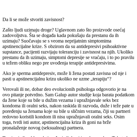
Da li se može stvoriti zavisnost?
Zašto ljudi uzimaju droge? Uglavnom zato što proizvode osećaj
zadovoljstva. Šta se događa kada pokušaju da prestanu da ih
uzimaju? Suočavaju se s veoma neprijatnim simptomima
apstinencijalne krize. S obzirom da su antidepresivi psihoaktivne
supstance, pacijenti razvijaju toleranciju i zavisnost na njih. Ukoliko
prestanu da ih uzimaju, simptomi depresije se vraćaju, i to po pravilu
u težem obliku nego pre uvođenja terapije antidepresivima.
Ako je sperma antidepresiv, može li žena postati zavisna od nje i
pasti u apstinencijalnu krizu ukoliko ne uzme „terapiju“?
Verovali ili ne, dobar deo evolucionih psihologa odgovorio je na
ovo pitanje potvrdno. Sam Galup autor studije koja barata podatkom
da žene koje su bile u dužim vezama i upražnjavale seks bez
kondoma ili oralni seks, nakon raskida ili razvoda, duže i teže pate u
poređenju sa ženama koje su bile u sličnim vezama, čiji su partneri
redovno koristili kondom ili nisu upražnjavali oralni seks. Osim
toga, tvrdi isti autor, apstinencijalna kriza ih goni na brže
pronalaženje novog (seksualnog) partnera.